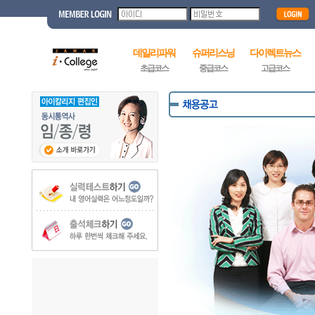
데일리파워
슈퍼리스닝
다이렉트뉴스
초급코스
중급코스
고급코스