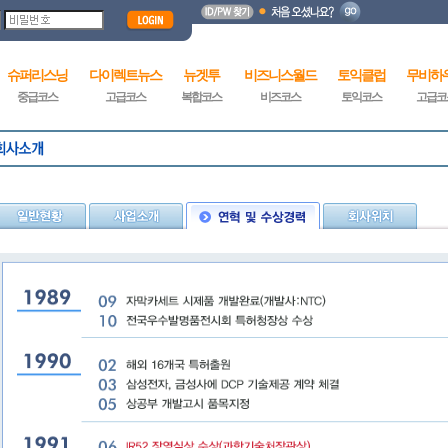
슈퍼리스닝
다이렉트뉴스
뉴겟투
비즈니스월드
토익클럽
무비하
중급코스
고급코스
복합코스
비즈코스
토익코스
고급코