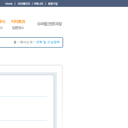
우스
이지토크
슈퍼랩 전문과정
스
입문코스
홈 > 회사소개 >
연혁 및 수상경력